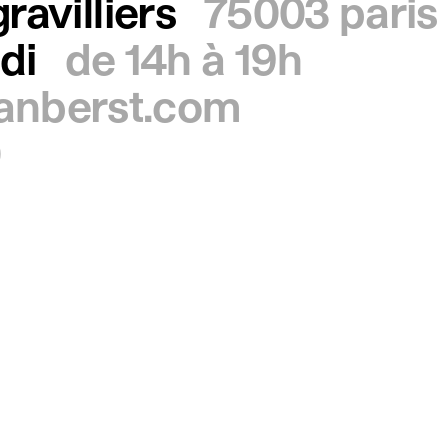
ravilliers
75003 paris
di
de 14h à 19h
ianberst.com
0