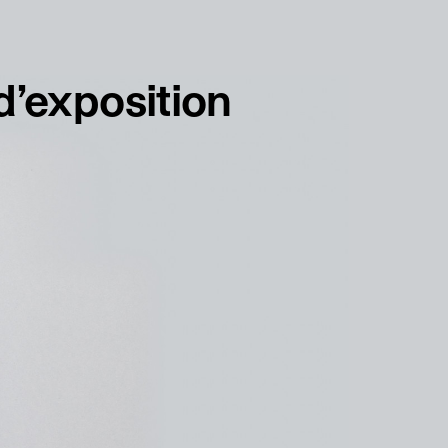
français
english
d’exposition