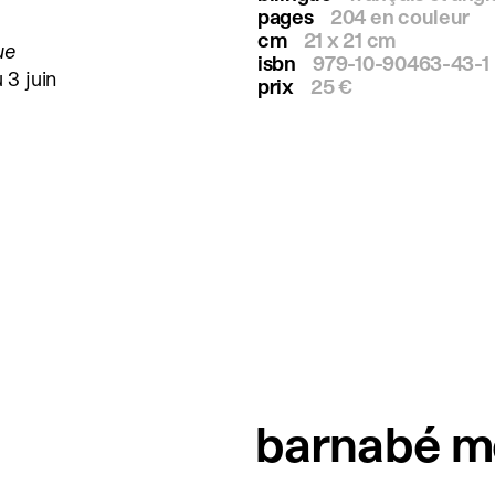
pages
204 en couleur
cm
21 x 21 cm
ue
isbn
979-10-90463-43-1
u 3 juin
prix
25 €
barnabé m