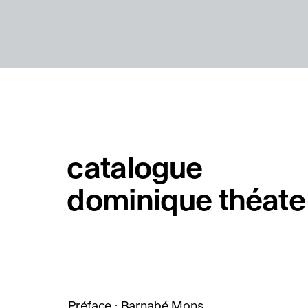
catalogue
dominique théate
Préface : Barnabé Mons