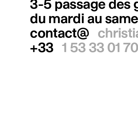
3-5 passage des g
du mardi au same
contact@
christ
+33
1 53 33 01 7