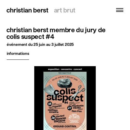
christian berst
christian berst
art brut
art brut
christian berst membre du jury de
recherche
colis suspect #4
événement
du 25 juin au 3 juillet 2025
accueil
informations
artistes
expositions
actualités
publications
ressources
à propos
contact