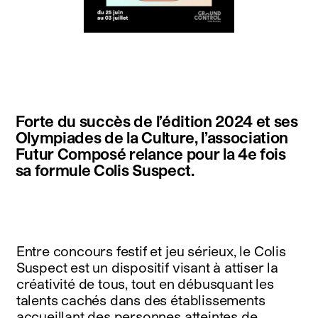
instagram
facebook
twitter
linkedin
youtube
newsletter
Forte du succès de l’édition 2024 et ses
français
english
Olympiades de la Culture, l’association
Futur Composé relance pour la 4e fois
sa formule Colis Suspect.
Entre concours festif et jeu sérieux, le Colis
Suspect est un dispositif visant à attiser la
créativité de tous, tout en débusquant les
talents cachés dans des établissements
accueillant des personnes atteintes de