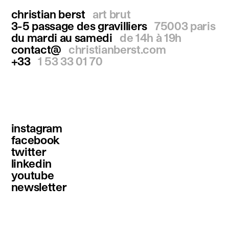
christian berst
art brut
3-5 passage des gravilliers
75003 paris
du mardi au samedi
de 14h à 19h
contact@
christianberst.com
+33
1 53 33 01 70
instagram
facebook
twitter
linkedin
youtube
newsletter