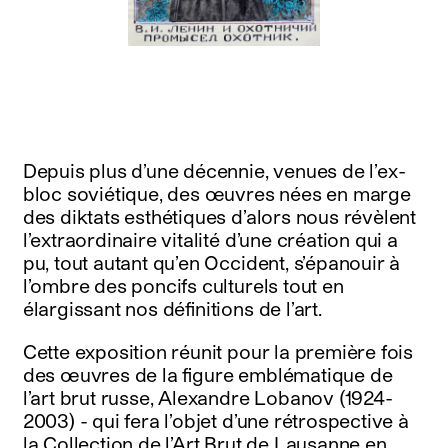
instagram
facebook
twitter
linkedin
youtube
newsletter
français
english
Depuis plus d’une décennie, venues de l’ex-
bloc soviétique, des œuvres nées en marge
des diktats esthétiques d’alors nous révèlent
l’extraordinaire vitalité d’une création qui a
pu, tout autant qu’en Occident, s’épanouir à
l’ombre des poncifs culturels tout en
élargissant nos définitions de l’art.
Cette exposition réunit pour la première fois
des œuvres de la figure emblématique de
l’art brut russe, Alexandre Lobanov (1924-
2003) - qui fera l’objet d’une rétrospective à
la Collection de l’Art Brut de Lausanne en