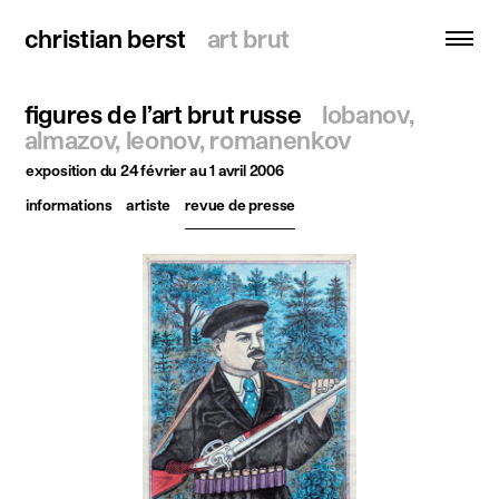
christian berst
christian berst
art brut
art brut
figures de l’art brut russe
lobanov,
recherche
almazov, leonov, romanenkov
exposition
du 24 février au 1 avril 2006
accueil
informations
artiste
revue de presse
artistes
expositions
actualités
publications
ressources
à propos
contact