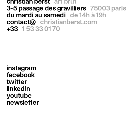
christian berst
art brut
3-5 passage des gravilliers
75003 paris
du mardi au samedi
de 14h à 19h
contact@
christianberst.com
+33
1 53 33 01 70
instagram
facebook
twitter
linkedin
youtube
newsletter