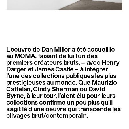
instagram
facebook
twitter
linkedin
youtube
newsletter
L’oeuvre de Dan Miller a été accueillie
français
english
au MOMA, faisant de lui l’un des
premiers créateurs bruts, – avec Henry
Darger et James Castle – à intégrer
l’une des collections publiques les plus
prestigieuses au monde. Que Maurizio
Cattelan, Cindy Sherman ou David
Byrne, à leur tour, l’aient élu pour leurs
collections confirme un peu plus qu’il
s’agit là d’une oeuvre qui transcende les
clivages brut/contemporain.