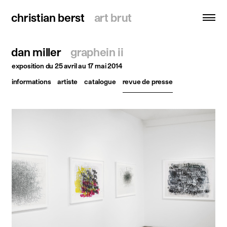
christian berst
christian berst
art brut
art brut
dan miller
graphein ii
recherche
exposition
du 25 avril au 17 mai 2014
informations
artiste
catalogue
revue de presse
accueil
artistes
expositions
actualités
publications
ressources
à propos
contact