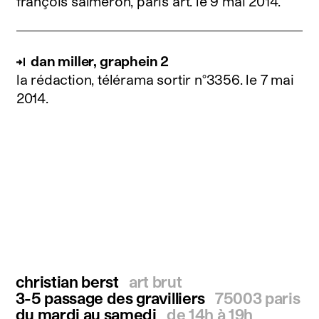
françois salmeron, paris art.
le 9 mai 2014
.
dan miller, graphein 2
la rédaction, télérama sortir n°3356.
le 7 mai
2014
.
christian berst
art brut
3-5 passage des gravilliers
75003 paris
du mardi au samedi
de 14h à 19h