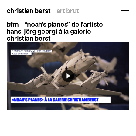
christian berst
christian berst
art brut
art brut
bfm - “noah’s planes” de l’artiste
hans-jörg georgi à la galerie
recherche
christian berst
accueil
artistes
expositions
actualités
publications
ressources
à propos
contact