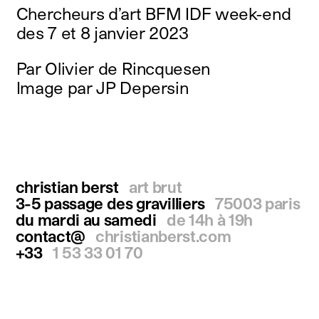
Chercheurs d’art BFM IDF week-end
instagram
facebook
des 7 et 8 janvier 2023
twitter
linkedin
Par Olivier de Rincquesen
youtube
Image par JP Depersin
newsletter
français
english
christian berst
art brut
3-5 passage des gravilliers
75003 paris
du mardi au samedi
de 14h à 19h
contact@
christianberst.com
+33
1 53 33 01 70