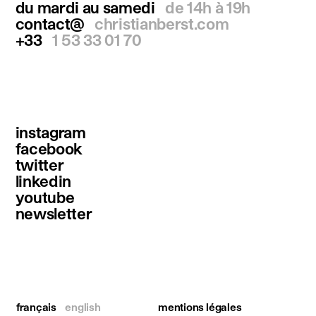
du mardi au samedi
de 14h à 19h
contact@
christianberst.com
+33
1 53 33 01 70
instagram
facebook
twitter
linkedin
youtube
newsletter
français
english
mentions légales