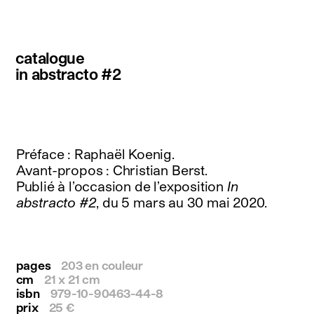
instagram
facebook
twitter
catalogue
linkedin
youtube
in abstracto #2
newsletter
français
english
Préface : Raphaël Koenig.
Avant-propos : Christian Berst.
Publié à l’occasion de l’exposition
In
abstracto #2
, du 5 mars au 30 mai 2020.
pages
203 en couleur
cm
21 x 21 cm
isbn
979-10-90463-44-8
prix
25 €