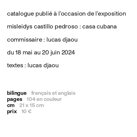
instagram
facebook
catalogue publié à l’occasion de l’exposition
twitter
linkedin
misleidys castillo pedroso : casa cubana
youtube
newsletter
commissaire : lucas djaou
français
english
du 18 mai au 20 juin 2024
textes : lucas djaou
bilingue
français et anglais
pages
104 en couleur
cm
21 x 15 cm
prix
10 €