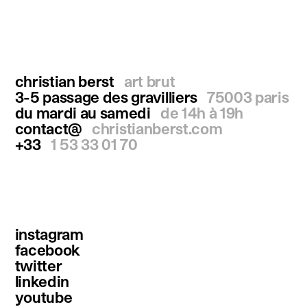
christian berst
art brut
3-5 passage des gravilliers
75003 paris
du mardi au samedi
de 14h à 19h
contact@
christianberst.com
+33
1 53 33 01 70
instagram
facebook
twitter
linkedin
youtube