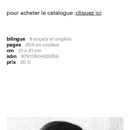
instagram
facebook
pour acheter le catalogue :
cliquez ici
twitter
linkedin
youtube
newsletter
bilingue
français et anglais
pages
204 en couleur
français
english
cm
21 x 21 cm
isbn
9791090463356
prix
20 €