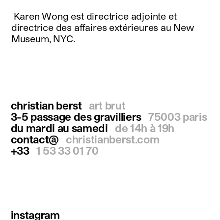
Karen Wong est directrice adjointe et
directrice des affaires extérieures au New
Museum, NYC.
christian berst
art brut
3-5 passage des gravilliers
75003 paris
du mardi au samedi
de 14h à 19h
contact@
christianberst.com
+33
1 53 33 01 70
instagram