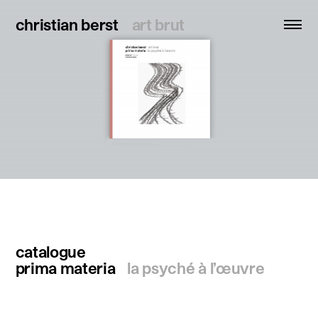
christian berst
christian berst
art brut
art brut
recherche
accueil
artistes
expositions
actualités
publications
ressources
catalogue
prima materia
la psyché à l’œuvre
à propos
contact