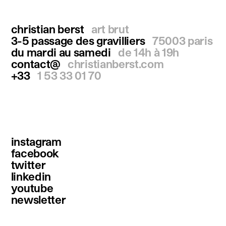
christian berst
art brut
3-5 passage des gravilliers
75003 paris
du mardi au samedi
de 14h à 19h
contact@
christianberst.com
+33
1 53 33 01 70
instagram
facebook
twitter
linkedin
youtube
newsletter