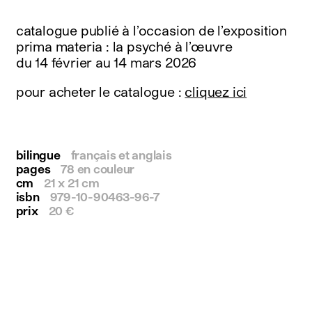
instagram
facebook
catalogue publié à l’occasion de l’exposition
twitter
prima materia : la psyché à l’œuvre
linkedin
du 14 février au 14 mars 2026
youtube
newsletter
pour acheter le catalogue :
cliquez ici
français
english
bilingue
français et anglais
pages
78 en couleur
cm
21 x 21 cm
isbn
979-10-90463-96-7
prix
20 €