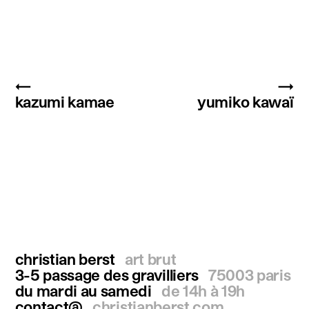
←
→
kazumi kamae
yumiko kawaï
christian berst
art brut
3-5 passage des gravilliers
75003 paris
du mardi au samedi
de 14h à 19h
contact@
christianberst.com