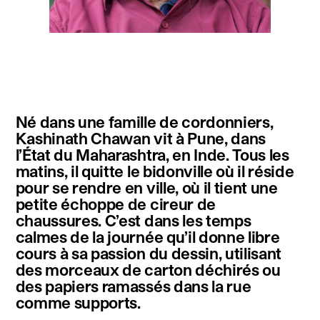
instagram
facebook
twitter
linkedin
youtube
newsletter
Né dans une famille de cordonniers,
français
english
Kashinath Chawan vit à Pune, dans
l’État du Maharashtra, en Inde. Tous les
matins, il quitte le bidonville où il réside
pour se rendre en ville, où il tient une
petite échoppe de cireur de
chaussures. C’est dans les temps
calmes de la journée qu’il donne libre
cours à sa passion du dessin, utilisant
des morceaux de carton déchirés ou
des papiers ramassés dans la rue
comme supports.