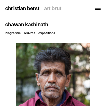
christian berst
christian berst
art brut
art brut
chawan kashinath
recherche
biographie
œuvres
expositions
accueil
artistes
expositions
actualités
publications
ressources
à propos
contact