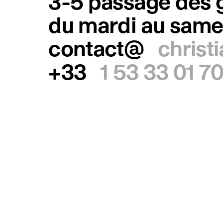
3-5 passage des g
du mardi au same
contact@
christ
+33
1 53 33 01 7