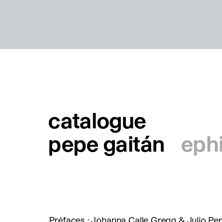
catalogue
pepe gaitán
eph
Préfaces : Johanna Calle Gregg & Julio Pe