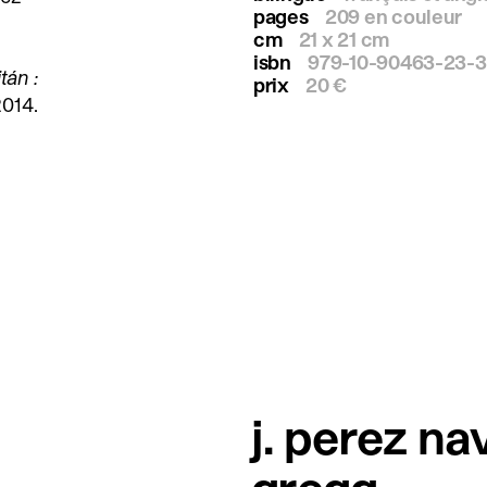
pages
209 en couleur
cm
21 x 21 cm
isbn
979-10-90463-23-3
tán :
prix
20 €
2014.
j. perez nav
gregg