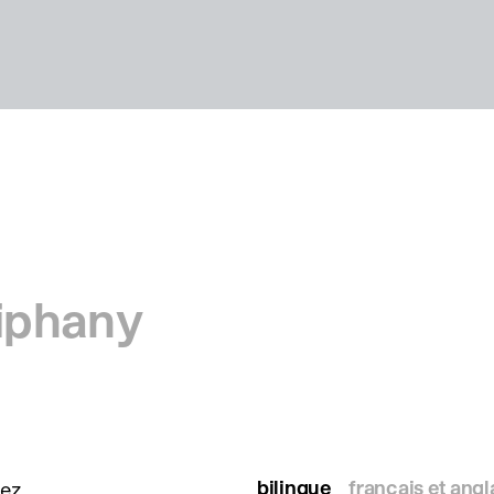
iphany
bilingue
français et angl
rez