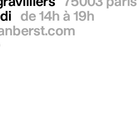
ravilliers
75003 paris
di
de 14h à 19h
ianberst.com
0