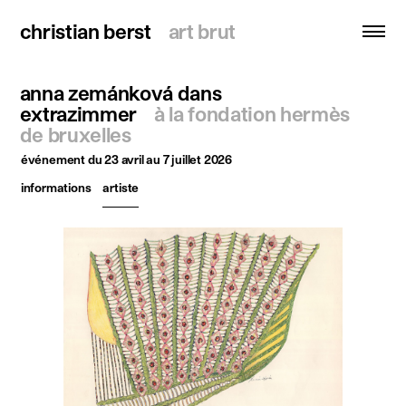
christian berst
christian berst
art brut
art brut
anna zemánková dans
recherche
extrazimmer
à la fondation hermès
de bruxelles
accueil
événement
du 23 avril au 7 juillet 2026
artistes
informations
artiste
expositions
actualités
publications
ressources
à propos
contact