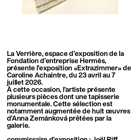
instagram
facebook
twitter
linkedin
youtube
newsletter
La Verrière, espace d’exposition de la
français
english
Fondation d’entreprise Hermès,
présente l’exposition «Extrazimmer» de
Caroline Achaintre, du 23 avril au 7
juillet 2026.
À cette occasion, l’artiste présente
plusieurs pièces dont une tapisserie
monumentale. Cette sélection est
notamment augmentée de huit œuvres
d’Anna Zemánková prêtées par la
galerie.
commissaire d’exposition : Joël Riff