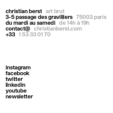
christian berst
art brut
3-5 passage des gravilliers
75003 paris
du mardi au samedi
de 14h à 19h
contact@
christianberst.com
+33
1 53 33 01 70
instagram
facebook
twitter
linkedin
youtube
newsletter