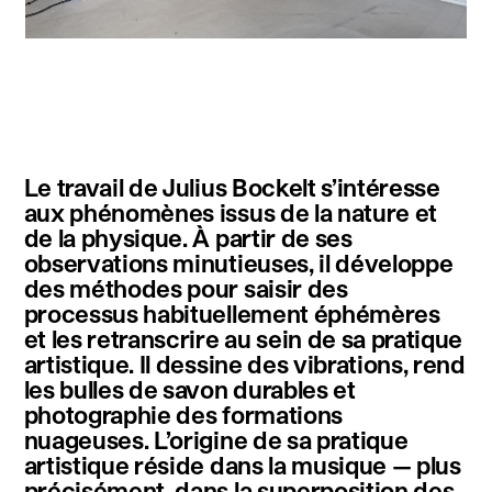
instagram
facebook
twitter
linkedin
youtube
newsletter
Le travail de Julius Bockelt s’intéresse
français
english
aux phénomènes issus de la nature et
de la physique. À partir de ses
observations minutieuses, il développe
des méthodes pour saisir des
processus habituellement éphémères
et les retranscrire au sein de sa pratique
artistique. Il dessine des vibrations, rend
les bulles de savon durables et
photographie des formations
nuageuses. L’origine de sa pratique
artistique réside dans la musique — plus
précisément, dans la superposition des