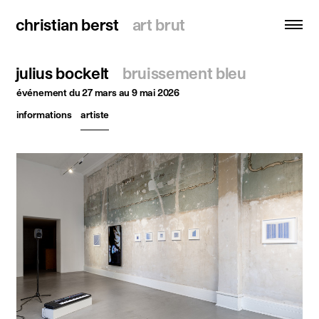
christian berst
christian berst
art brut
art brut
julius bockelt
bruissement bleu
recherche
événement
du 27 mars au 9 mai 2026
informations
artiste
accueil
artistes
expositions
actualités
publications
ressources
à propos
contact