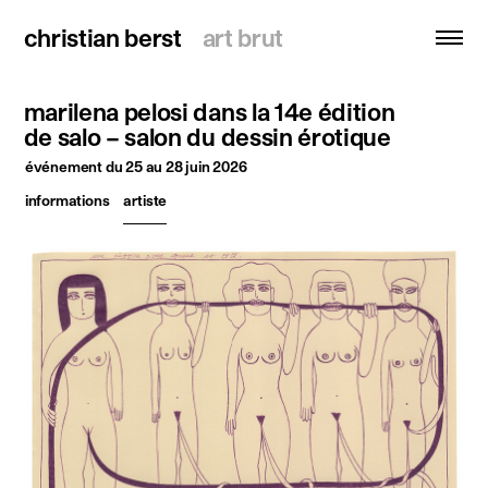
christian berst
christian berst
art brut
art brut
marilena pelosi dans la 14e édition
recherche
de salo – salon du dessin érotique
événement
du 25 au 28 juin 2026
accueil
informations
artiste
artistes
expositions
actualités
publications
ressources
à propos
contact