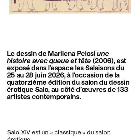
instagram
facebook
twitter
linkedin
youtube
newsletter
Le dessin de Marilena Pelosi
une
français
english
histoire avec queue et tête
(2006), est
exposé dans l’espace les Salaisons du
25 au 28 juin 2026, à l’occasion de la
quatorzième édition du salon du dessin
érotique Salo, au côté d’œuvres de 133
artistes contemporains.
Salo XIV est un « classique » du salon
érotique.