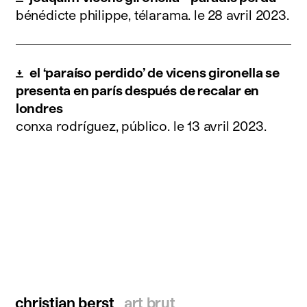
bénédicte philippe, télarama.
le 28 avril 2023
.
el ‘paraíso perdido’ de vicens gironella se
presenta en parís después de recalar en
londres
conxa rodríguez, público.
le 13 avril 2023
.
christian berst
art brut