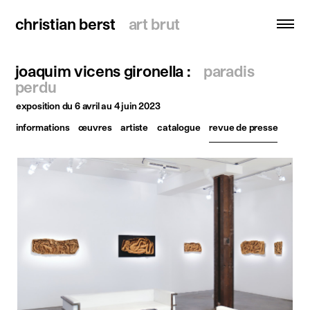
christian berst
christian berst
art brut
art brut
joaquim vicens gironella :
paradis
recherche
perdu
exposition
du 6 avril au 4 juin 2023
accueil
informations
œuvres
artiste
catalogue
revue de presse
artistes
expositions
actualités
publications
ressources
à propos
contact