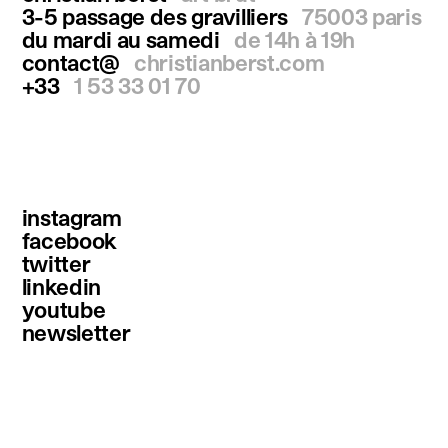
3-5 passage des gravilliers
75003 paris
du mardi au samedi
de 14h à 19h
contact@
christianberst.com
+33
1 53 33 01 70
instagram
facebook
twitter
linkedin
youtube
newsletter