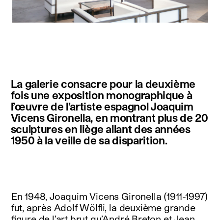
instagram
facebook
twitter
linkedin
youtube
newsletter
La galerie consacre pour la deuxième
français
english
fois une exposition monographique à
l’œuvre de l’artiste espagnol Joaquim
Vicens Gironella, en montrant plus de 20
sculptures en liège allant des années
1950 à la veille de sa disparition.
En 1948, Joaquim Vicens Gironella (1911-1997)
fut, après Adolf Wölfli, la deuxième grande
figure de l’art brut qu’André Breton et Jean