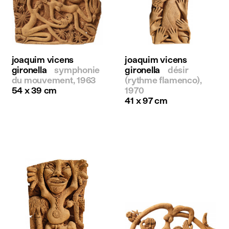
joaquim vicens
joaquim vicens
gironella
symphonie
gironella
désir
du mouvement, 1963
(rythme flamenco),
54 x 39 cm
1970
41 x 97 cm