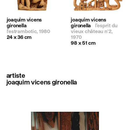
joaquim vicens
joaquim vicens
gironella
gironella
l’esprit du
l’estrambotic, 1980
vieux château n°2,
24 x 36 cm
1970
98 x 51 cm
artiste
joaquim vicens gironella