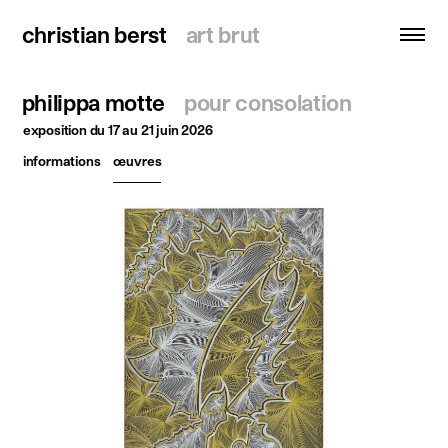
christian berst
christian berst
art brut
art brut
philippa motte
pour consolation
recherche
exposition
du 17 au 21 juin 2026
informations
œuvres
accueil
artistes
expositions
actualités
publications
ressources
à propos
contact