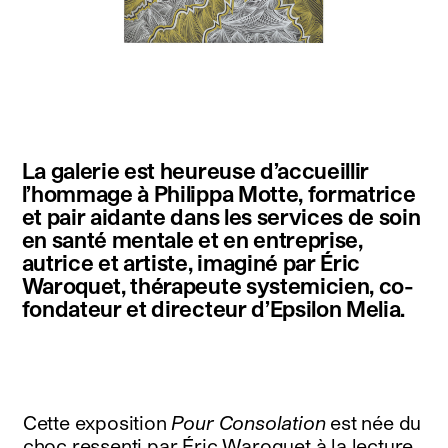
instagram
facebook
twitter
linkedin
youtube
newsletter
La galerie est heureuse d’accueillir
français
english
l’hommage à Philippa Motte, formatrice
et pair aidante dans les services de soin
en santé mentale et en entreprise,
autrice et artiste, imaginé par Éric
Waroquet, thérapeute systemicien, co-
fondateur et directeur d’Epsilon Melia.
Cette exposition
Pour Consolation
est née du
choc ressenti par Éric Waroquet à la lecture