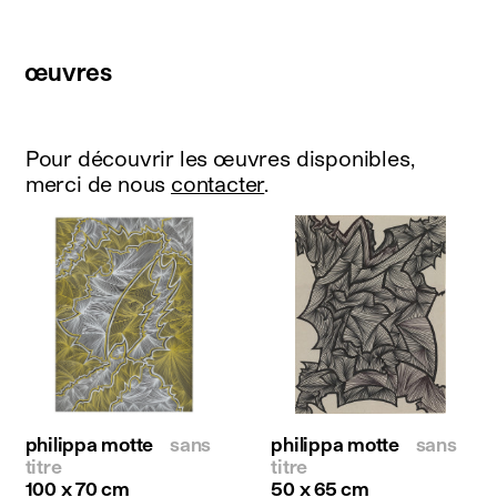
œuvres
Pour découvrir les œuvres disponibles,
merci de nous
contacter
.
philippa motte
sans
philippa motte
sans
titre
titre
100 x 70 cm
50 x 65 cm