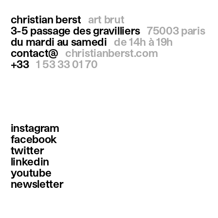
christian berst
art brut
3-5 passage des gravilliers
75003 paris
du mardi au samedi
de 14h à 19h
contact@
christianberst.com
+33
1 53 33 01 70
instagram
facebook
twitter
linkedin
youtube
newsletter