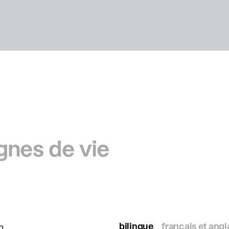
ignes de vie
bilingue
français et angl
n