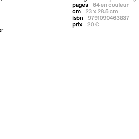
pages
64 en couleur
cm
23 x 28.5 cm
isbn
9791090463837
prix
20 €
er