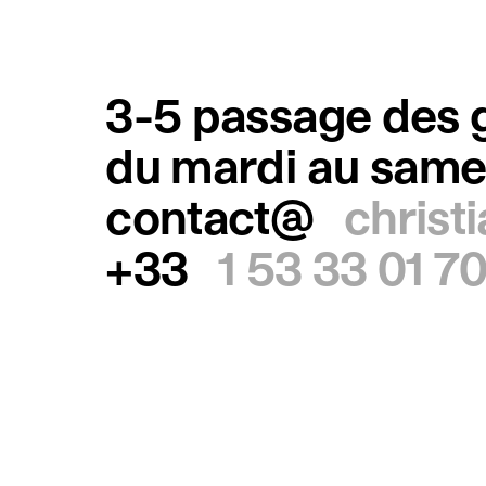
3-5 passage des g
du mardi au same
contact@
christ
+33
1 53 33 01 7