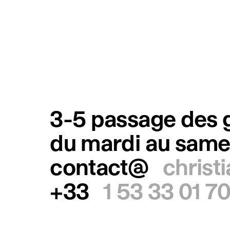
3-5 passage des g
du mardi au same
contact@
christ
+33
1 53 33 01 7