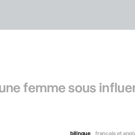
une femme sous influe
bilingue
français et angl