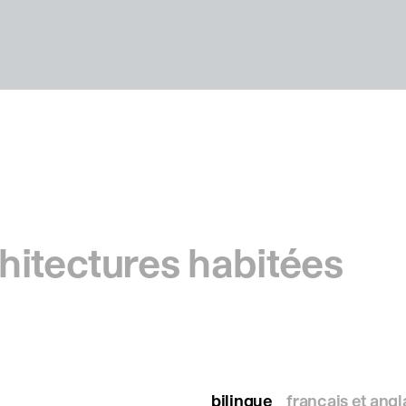
hitectures habitées
bilingue
français et angl