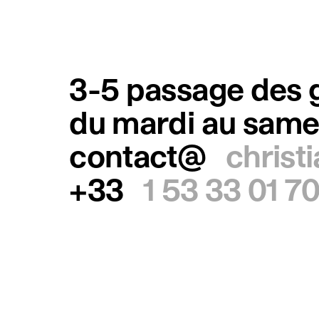
3-5 passage des g
du mardi au same
contact@
christ
+33
1 53 33 01 7