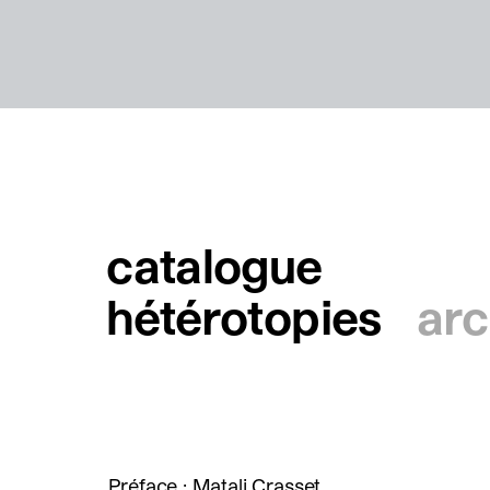
catalogue
hétérotopies
arc
Préface : Matali Crasset