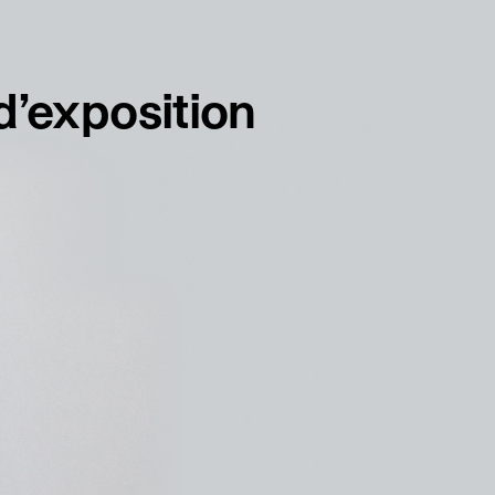
français
english
d’exposition