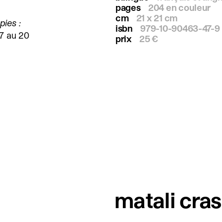
pages
204 en couleur
cm
21 x 21 cm
pies :
isbn
979-10-90463-47-9
7 au 20
prix
25 €
matali cras