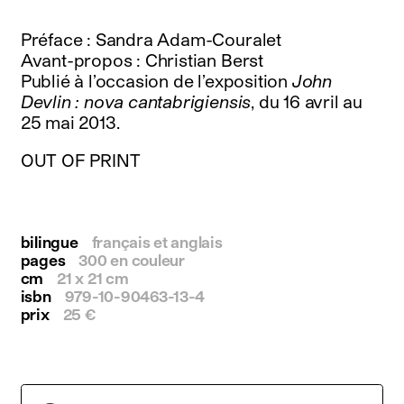
instagram
facebook
Préface : Sandra Adam-Couralet
twitter
Avant-propos : Christian Berst
linkedin
Publié à l’occasion de l’exposition
John
youtube
Devlin : nova cantabrigiensis
, du 16 avril au
newsletter
25 mai 2013.
français
english
OUT OF PRINT
bilingue
français et anglais
pages
300 en couleur
cm
21 x 21 cm
isbn
979-10-90463-13-4
prix
25 €