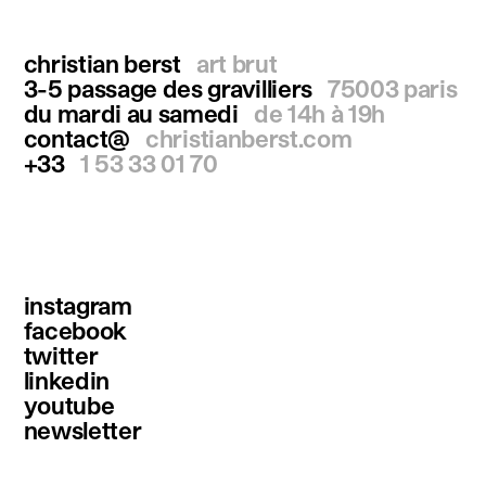
christian berst
art brut
3-5 passage des gravilliers
75003 paris
du mardi au samedi
de 14h à 19h
contact@
christianberst.com
+33
1 53 33 01 70
instagram
facebook
twitter
linkedin
youtube
newsletter