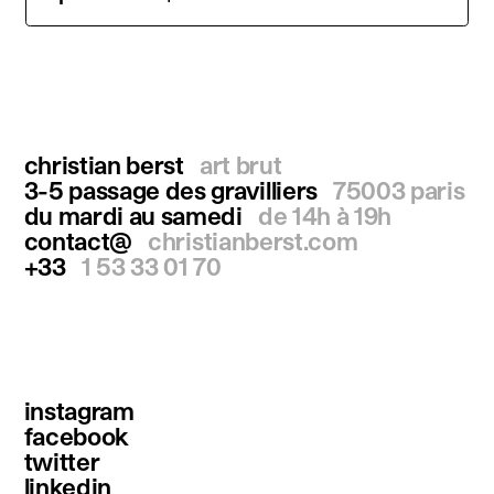
christian berst
art brut
3-5 passage des gravilliers
75003 paris
du mardi au samedi
de 14h à 19h
contact@
christianberst.com
+33
1 53 33 01 70
instagram
facebook
twitter
linkedin