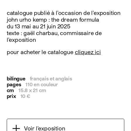
instagram
facebook
catalogue publié à l’occasion de l’exposition
twitter
john urho kemp : the dream formula
linkedin
du 13 mai au 21 juin 2025
youtube
texte : gaël charbau, commissaire de
newsletter
l’exposition
français
english
pour acheter le catalogue
cliquez ici
bilingue
français et anglais
pages
110 en couleur
cm
15.8 x 21 cm
prix
10 €
Voir l’exposition