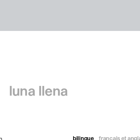
luna llena
bilingue
français et angl
n