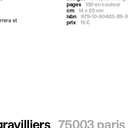
pages
100 en couleur
cm
14 x 20 cm
isbn
979-10-90463-89-9
rrera et
prix
15 €
ravilliers
75003 paris