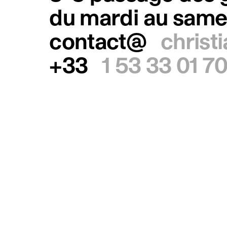
du mardi au same
contact@
christ
+33
1 53 33 01 7