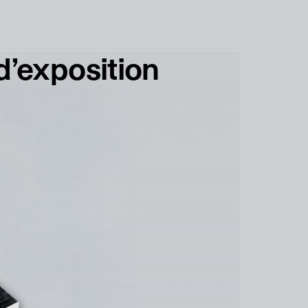
français
english
d’exposition