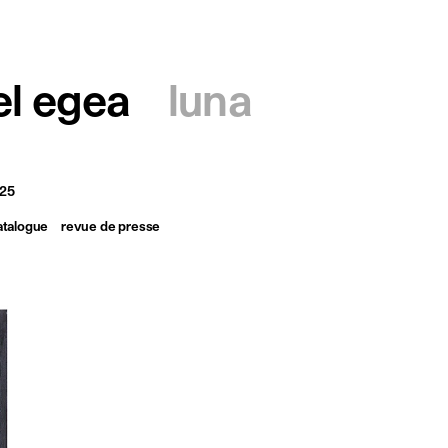
français
english
el egea
luna
025
atalogue
revue de presse