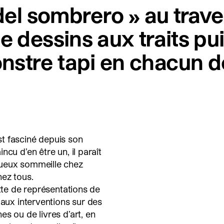
o del sombrero » au tra
e dessins aux traits pu
nstre tapi en chacun d
t fasciné depuis son
cu d’en être un, il paraît
rueux sommeille chez
hez tous.
ette de représentations de
 aux interventions sur des
s ou de livres d’art, en