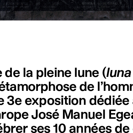
 de la pleine lune (
luna
 métamorphose de l’ho
e 3e exposition dédiée à
hrope José Manuel Ege
ébrer ses 10 années de