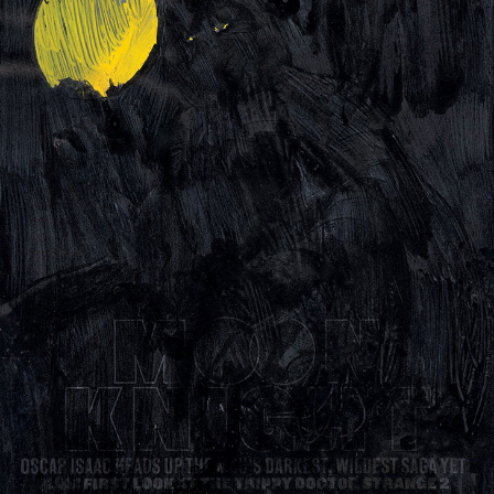
instagram
facebook
twitter
lin