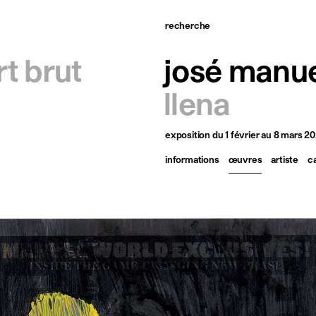
recherche
ccueil
rt brut
josé manu
tistes
llena
xpositions
exposition
du 1 février au 8 mars 2
tualités
informations
œuvres
artiste
c
ublications
essources
 propos
ontact