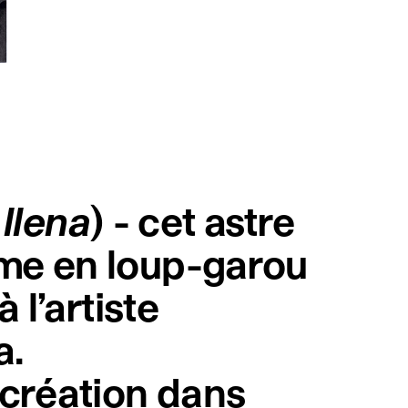
 llena
) - cet astre
mme en loup-garou
 l’artiste
a.
 création dans