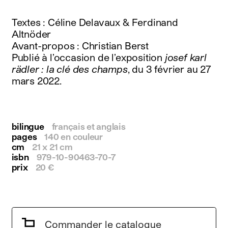
instagram
facebook
Textes : Céline Delavaux & Ferdinand
twitter
Altnöder
linkedin
Avant-propos : Christian Berst
youtube
Publié à l’occasion de l’exposition
josef karl
newsletter
rädler : la clé des champs
, du 3 février au 27
mars 2022.
français
english
bilingue
français et anglais
pages
140 en couleur
cm
21 x 21 cm
isbn
979-10-90463-70-7
prix
20 €
Commander le catalogue