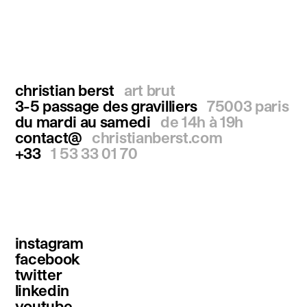
christian berst
art brut
3-5 passage des gravilliers
75003 paris
du mardi au samedi
de 14h à 19h
contact@
christianberst.com
+33
1 53 33 01 70
instagram
facebook
twitter
linkedin
youtube