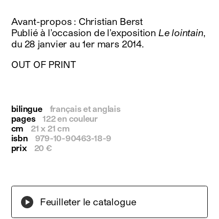
instagram
facebook
Avant-propos : Christian Berst
twitter
Publié à l’occasion de l’exposition
Le lointain
,
linkedin
du 28 janvier au 1er mars 2014.
youtube
newsletter
OUT OF PRINT
français
english
bilingue
français et anglais
pages
122 en couleur
cm
21 x 21 cm
isbn
979-10-90463-18-9
prix
20 €
Feuilleter le catalogue