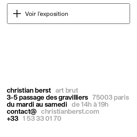
Voir l’exposition
christian berst
art brut
3-5 passage des gravilliers
75003 paris
du mardi au samedi
de 14h à 19h
contact@
christianberst.com
+33
1 53 33 01 70