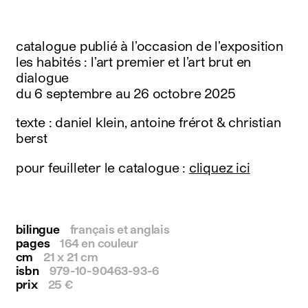
instagram
facebook
twitter
catalogue publié à l’occasion de l’exposition
linkedin
les habités : l’art premier et l’art brut en
youtube
dialogue
newsletter
du 6 septembre au 26 octobre 2025
français
english
texte : daniel klein, antoine frérot & christian
berst
pour feuilleter le catalogue :
cliquez ici
bilingue
français et anglais
pages
164 en couleur
cm
21 x 21 cm
isbn
979-10-90463-93-6
prix
25 €