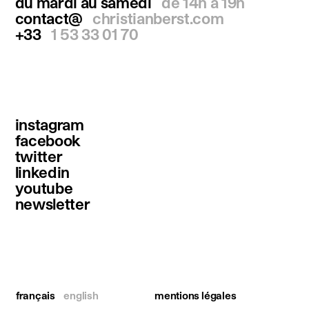
du mardi au samedi
de 14h à 19h
contact@
christianberst.com
+33
1 53 33 01 70
instagram
facebook
twitter
linkedin
youtube
newsletter
français
english
mentions légales