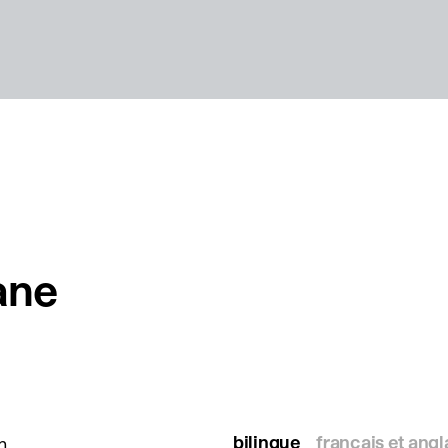
iane
bilingue
français et angl
n