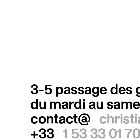
3-5 passage des g
du mardi au same
contact@
christ
+33
1 53 33 01 7