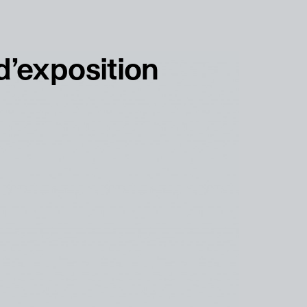
français
english
d’exposition