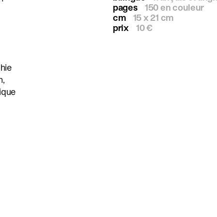
pages
150 en couleur
cm
15 x 21 cm
prix
10 €
phie
n,
ique