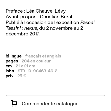
instagram
facebook
Préface : Léa Chauvel Lévy
twitter
Avant-propos : Christian Berst.
linkedin
Publié à l’occasion de l’exposition
Pascal
youtube
Tassini : nexus
, du 2 novembre au 2
newsletter
décembre 2017.
français
english
bilingue
français et anglais
pages
204 en couleur
cm
21 x 21 cm
isbn
979-10-90463-46-2
prix
25 €
Commander le catalogue