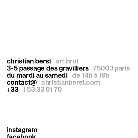
christian berst
art brut
3-5 passage des gravilliers
75003 paris
du mardi au samedi
de 14h à 19h
contact@
christianberst.com
+33
1 53 33 01 70
instagram
facebook