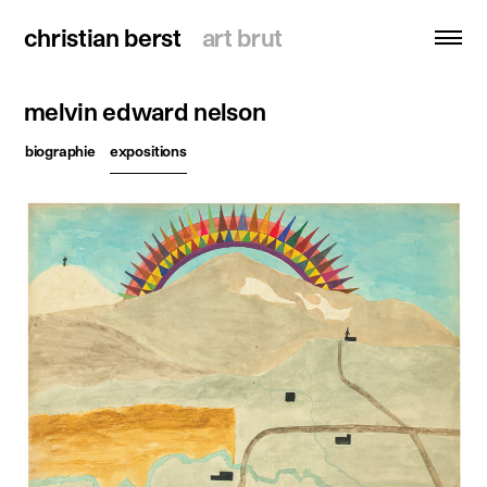
christian berst
christian berst
art brut
art brut
melvin edward nelson
recherche
biographie
expositions
accueil
artistes
expositions
actualités
publications
ressources
à propos
contact