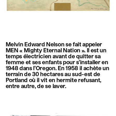
instagram
facebook
twitter
linkedin
youtube
newsletter
Melvin Edward Nelson se fait appeler
français
english
MEN « Mighty Eternal Nation ». Il est un
temps électricien avant de quitter sa
femme et ses enfants pour s’installer en
1948 dans l’Oregon. En 1958 il achète un
terrain de 30 hectares au sud-est de
Portland où il vit en hermite refusant,
entre autre, de se laver.