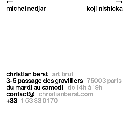
←
→
michel nedjar
koji nishioka
christian berst
art brut
3-5 passage des gravilliers
75003 paris
du mardi au samedi
de 14h à 19h
contact@
christianberst.com
+33
1 53 33 01 70