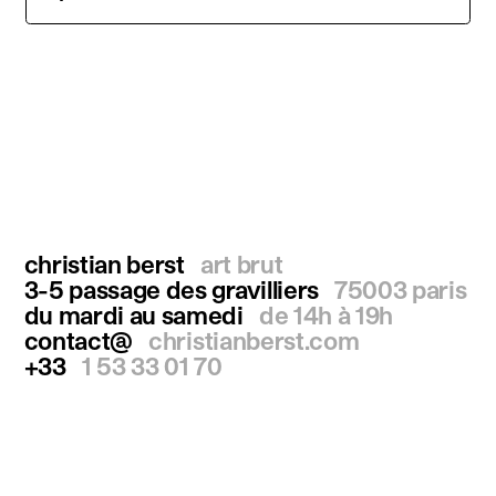
christian berst
art brut
3-5 passage des gravilliers
75003 paris
du mardi au samedi
de 14h à 19h
contact@
christianberst.com
+33
1 53 33 01 70