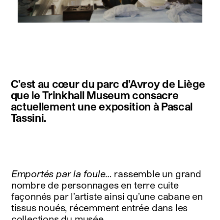
instagram
facebook
twitter
linkedin
youtube
newsletter
C’est au cœur du parc d’Avroy de Liège
français
english
que le Trinkhall Museum consacre
actuellement une exposition à Pascal
Tassini.
Emportés par la foule…
rassemble un grand
nombre de personnages en terre cuite
façonnés par l’artiste ainsi qu’une cabane en
tissus noués, récemment entrée dans les
collections du musée.