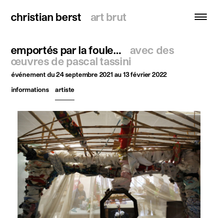
christian berst
christian berst
art brut
art brut
emportés par la foule…
avec des
recherche
œuvres de pascal tassini
événement
du 24 septembre 2021 au 13 février 2022
accueil
informations
artiste
artistes
expositions
actualités
publications
ressources
à propos
contact