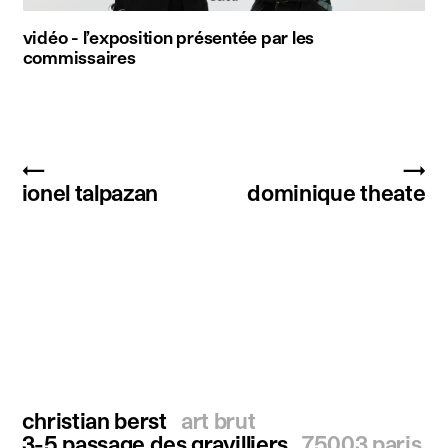
vidéo - l’exposition présentée par les
commissaires
←
→
ionel talpazan
dominique theate
christian berst
art brut
3-5 passage des gravilliers
75003 paris