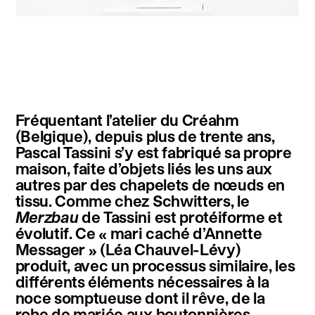
instagram
facebook
twitter
linkedin
youtube
newsletter
Fréquentant l’atelier du Créahm
français
english
(Belgique), depuis plus de trente ans,
Pascal Tassini s’y est fabriqué sa propre
maison, faite d’objets liés les uns aux
autres par des chapelets de nœuds en
tissu. Comme chez Schwitters, le
Merzbau
de Tassini est protéiforme et
évolutif. Ce « mari caché d’Annette
Messager » (Léa Chauvel-Lévy)
produit, avec un processus similaire, les
différents éléments nécessaires à la
noce somptueuse dont il rêve, de la
robe de mariée aux boutonnières.