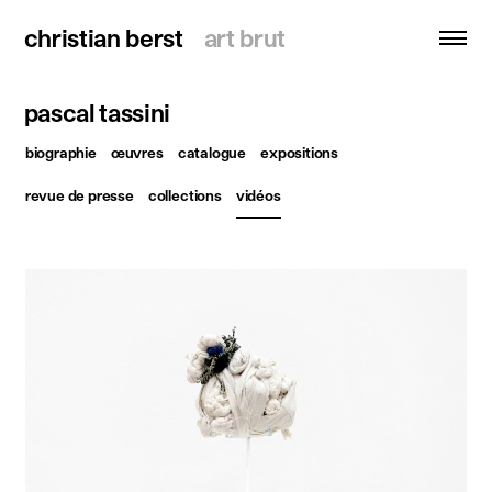
christian berst
christian berst
art brut
art brut
pascal tassini
recherche
biographie
œuvres
catalogue
expositions
accueil
revue de presse
collections
vidéos
artistes
expositions
actualités
publications
ressources
à propos
contact