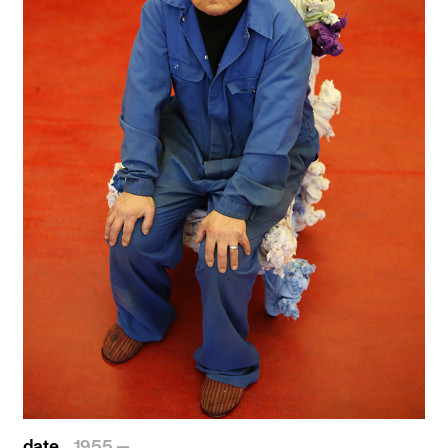
date
1955 —