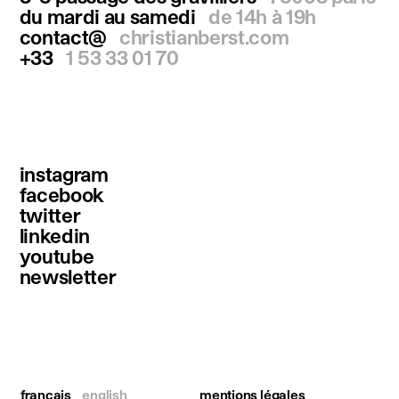
du mardi au samedi
de 14h à 19h
contact@
christianberst.com
+33
1 53 33 01 70
instagram
facebook
twitter
linkedin
youtube
newsletter
français
english
mentions légales