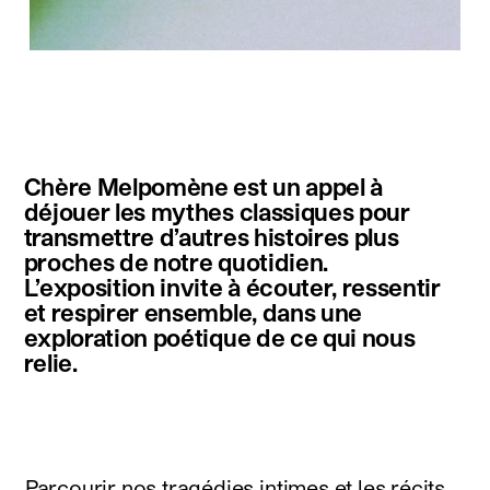
instagram
facebook
twitter
linkedin
youtube
newsletter
Chère Melpomène est un appel à
français
english
déjouer les mythes classiques pour
transmettre d’autres histoires plus
proches de notre quotidien.
L’exposition invite à écouter, ressentir
et respirer ensemble, dans une
exploration poétique de ce qui nous
relie.
Parcourir nos tragédies intimes et les récits