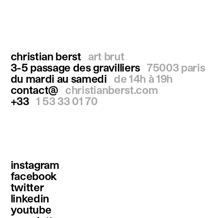
christian berst
art brut
3-5 passage des gravilliers
75003 paris
du mardi au samedi
de 14h à 19h
contact@
christianberst.com
+33
1 53 33 01 70
instagram
facebook
twitter
linkedin
youtube