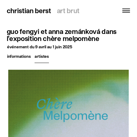
christian berst
christian berst
art brut
art brut
guo fengyi et anna zemánková dans
recherche
l’exposition chère melpomène
événement
du 9 avril au 1 juin 2025
accueil
informations
artistes
artistes
expositions
actualités
publications
ressources
à propos
contact