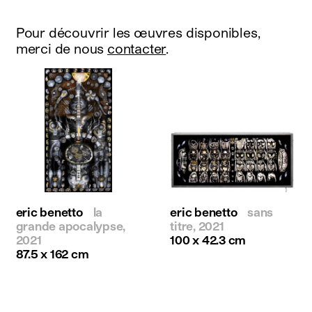
Pour découvrir les œuvres disponibles,
merci de nous
contacter
.
eric benetto
la
eric benetto
sans
grande apocalypse,
titre, 2021
2021
100 x 42.3 cm
87.5 x 162 cm