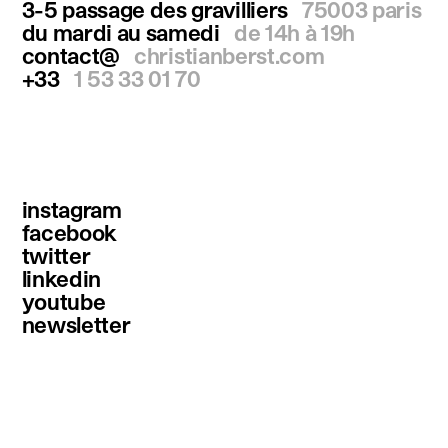
3-5 passage des gravilliers
75003 paris
du mardi au samedi
de 14h à 19h
contact@
christianberst.com
+33
1 53 33 01 70
instagram
facebook
twitter
linkedin
youtube
newsletter