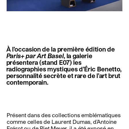
instagram
facebook
twitter
linkedin
youtube
newsletter
À l’occasion de la première édition de
français
english
Paris+ par Art Basel
, la galerie
présentera (stand E07) les
radiographies mystiques d’Éric Benetto,
personnalité secrète et rare de l’art brut
contemporain.
Présent dans des collections emblématiques
comme celles de Laurent Dumas, d’Antoine
Frérot ou de Piet Meyer, il a été exposé en