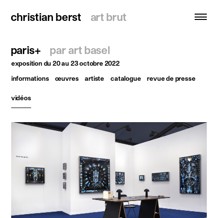
christian berst
christian berst
art brut
art brut
paris+
par art basel
recherche
exposition
du 20 au 23 octobre 2022
informations
œuvres
artiste
catalogue
revue de presse
accueil
artistes
vidéos
expositions
actualités
publications
ressources
à propos
contact