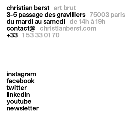
christian berst
art brut
3-5 passage des gravilliers
75003 paris
du mardi au samedi
de 14h à 19h
contact@
christianberst.com
+33
1 53 33 01 70
instagram
facebook
twitter
linkedin
youtube
newsletter