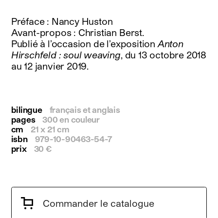
instagram
facebook
Préface : Nancy Huston
twitter
Avant-propos : Christian Berst.
linkedin
Publié à l’occasion de l’exposition
Anton
youtube
Hirschfeld : soul weaving
, du 13 octobre 2018
newsletter
au 12 janvier 2019.
français
english
bilingue
français et anglais
pages
300 en couleur
cm
21 x 21 cm
isbn
979-10-90463-54-7
prix
30 €
Commander le catalogue