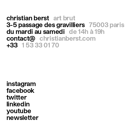
christian berst
art brut
3-5 passage des gravilliers
75003 paris
du mardi au samedi
de 14h à 19h
contact@
christianberst.com
+33
1 53 33 01 70
instagram
facebook
twitter
linkedin
youtube
newsletter