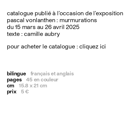
instagram
facebook
catalogue publié à l’occasion de l’exposition
twitter
pascal vonlanthen : murmurations
linkedin
du 15 mars au 26 avril 2025
youtube
texte : camille aubry
newsletter
pour acheter le catalogue : cliquez ici
français
english
bilingue
français et anglais
pages
45 en couleur
cm
15.8 x 21 cm
prix
5 €