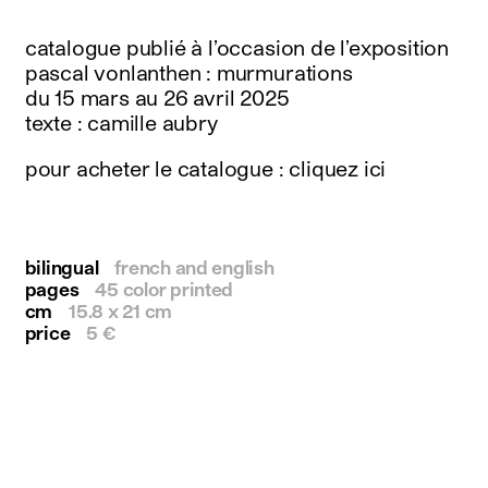
instagram
facebook
catalogue publié à l’occasion de l’exposition
twitter
pascal vonlanthen : murmurations
linkedin
du 15 mars au 26 avril 2025
youtube
texte : camille aubry
newsletter
pour acheter le catalogue : cliquez ici
français
english
bilingual
french and english
pages
45 color printed
cm
15.8 x 21 cm
price
5 €