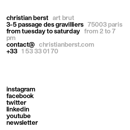
christian berst
art brut
3-5 passage des gravilliers
75003 paris
from tuesday to saturday
from 2 to 7
pm
contact@
christianberst.com
+33
1 53 33 01 70
instagram
facebook
twitter
linkedin
youtube
newsletter