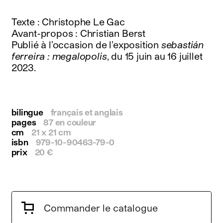
instagram
facebook
Texte : Christophe Le Gac
twitter
Avant-propos : Christian Berst
linkedin
Publié à l’occasion de l’exposition
sebastián
youtube
ferreira : megalopolis
, du 15 juin au 16 juillet
newsletter
2023.
français
english
bilingue
français et anglais
pages
87 en couleur
cm
21 x 21 cm
isbn
979-10-90463-79-0
prix
20 €
Commander le catalogue