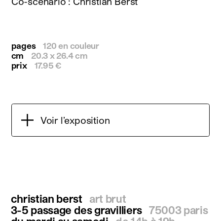
Co-scénario : Christian Berst
pages
120 en couleur
cm
20.3 x 26.4 cm
prix
17.95 €
Voir l’exposition
christian berst
art brut
3-5 passage des gravilliers
75003 paris
du mardi au samedi
de 14h à 19h