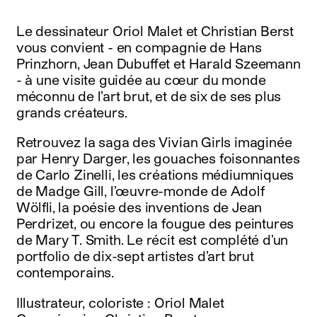
instagram
facebook
Le dessinateur Oriol Malet et Christian Berst
twitter
vous convient - en compagnie de Hans
linkedin
Prinzhorn, Jean Dubuffet et Harald Szeemann
youtube
- à une visite guidée au cœur du monde
newsletter
méconnu de l’art brut, et de six de ses plus
grands créateurs.
français
english
Retrouvez la saga des Vivian Girls imaginée
par Henry Darger, les gouaches foisonnantes
de Carlo Zinelli, les créations médiumniques
de Madge Gill, l’œuvre-monde de Adolf
Wölfli, la poésie des inventions de Jean
Perdrizet, ou encore la fougue des peintures
de Mary T. Smith. Le récit est complété d’un
portfolio de dix-sept artistes d’art brut
contemporains.
Illustrateur, coloriste : Oriol Malet