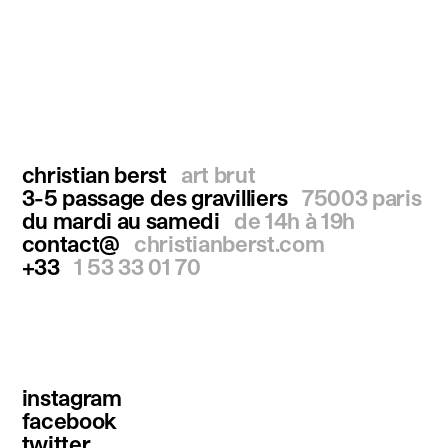
christian berst
art brut
3-5 passage des gravilliers
75003 paris
du mardi au samedi
de 14h à 19h
contact@
christianberst.com
+33
1 53 33 01 70
instagram
facebook
twitter