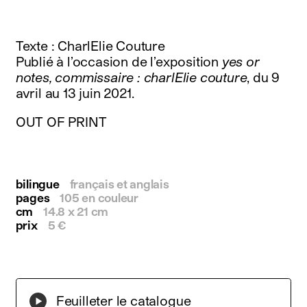
instagram
facebook
twitter
Texte : CharlElie Couture
linkedin
Publié à l’occasion de l’exposition
yes or
youtube
notes, commissaire : charlElie couture
, du 9
newsletter
avril au 13 juin 2021.
français
english
OUT OF PRINT
bilingue
français et anglais
pages
105 en couleur
cm
14.8 x 21 cm
prix
5 €
Feuilleter le catalogue