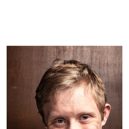
instagram
facebook
twitter
linkedin
youtube
newsletter
français
english