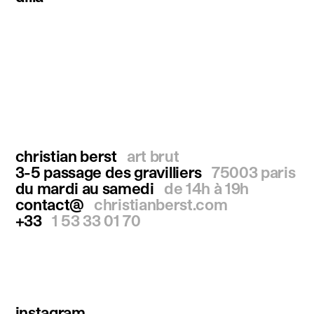
christian berst
art brut
3-5 passage des gravilliers
75003 paris
du mardi au samedi
de 14h à 19h
contact@
christianberst.com
+33
1 53 33 01 70
instagram