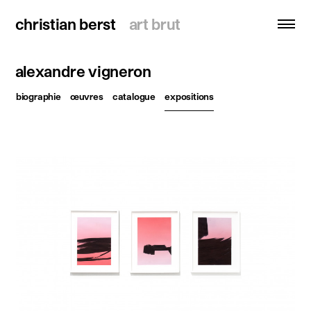
christian berst
christian berst
art brut
art brut
alexandre vigneron
recherche
biographie
œuvres
catalogue
expositions
accueil
artistes
expositions
actualités
publications
ressources
à propos
contact