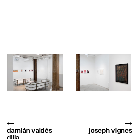
←
→
damián valdés
joseph vignes
dilla