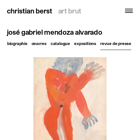
christian berst
christian berst
art brut
art brut
josé gabriel mendoza alvarado
recherche
biographie
œuvres
catalogue
expositions
revue de presse
accueil
artistes
expositions
actualités
publications
ressources
à propos
contact