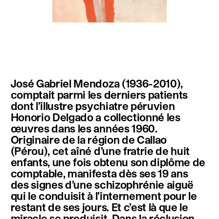
instagram
facebook
twitter
linkedin
youtube
newsletter
José Gabriel Mendoza (1936-2010),
français
english
comptait parmi les derniers patients
dont l’illustre psychiatre péruvien
Honorio Delgado a collectionné les
œuvres dans les années 1960.
Originaire de la région de Callao
(Pérou), cet aîné d’une fratrie de huit
enfants, une fois obtenu son diplôme de
comptable, manifesta dès ses 19 ans
des signes d’une schizophrénie aiguë
qui le conduisit à l’internement pour le
restant de ses jours. Et c’est là que le
miracle se produisit. Dans la réclusion