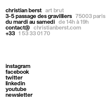
christian berst
art brut
3-5 passage des gravilliers
75003 paris
du mardi au samedi
de 14h à 19h
contact@
christianberst.com
+33
1 53 33 01 70
instagram
facebook
twitter
linkedin
youtube
newsletter