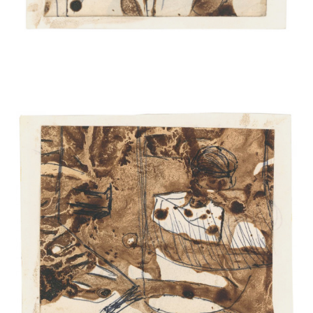
instagram
facebook
twitter
linkedin
youtube
newsletter
français
english