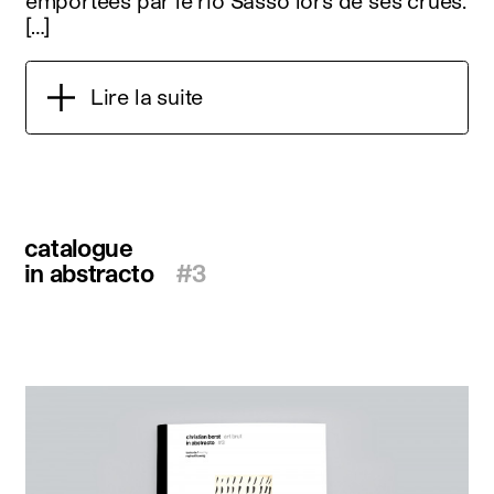
emportées par le rio Sasso lors de ses crues.
[…]
Lire la suite
catalogue
in abstracto
#3