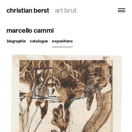
christian berst
christian berst
art brut
art brut
marcello cammi
recherche
biographie
catalogue
expositions
accueil
artistes
expositions
actualités
publications
ressources
à propos
contact