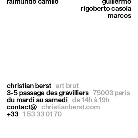
raimundo camilo
guillermo
rigoberto casola
marcos
christian berst
art brut
3-5 passage des gravilliers
75003 paris
du mardi au samedi
de 14h à 19h
contact@
christianberst.com
+33
1 53 33 01 70