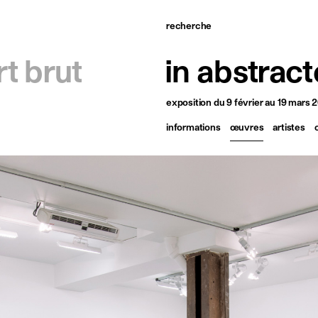
recherche
ccueil
rt brut
in abstract
tistes
exposition
du 9 février au 19 mars 
xpositions
informations
œuvres
artistes
tualités
ublications
essources
 propos
ontact