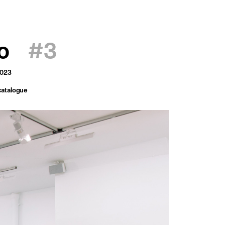
français
english
o
#3
2023
catalogue