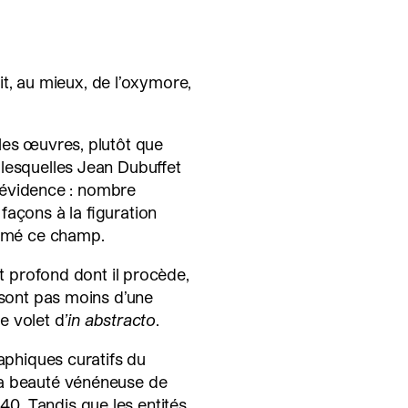
ait, au mieux, de l’oxymore,
les œuvres, plutôt que
lesquelles Jean Dubuffet
 l’évidence : nombre
façons à la figuration
ermé ce champ.
nt profond dont il procède,
 sont pas moins d’une
me volet d
’in abstracto
.
raphiques curatifs du
la beauté vénéneuse de
0. Tandis que les entités