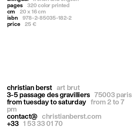
pages
320 color printed
cm
20 x 16 cm
isbn
978-2-85035-182-2
price
25 €
christian berst
art brut
3-5 passage des gravilliers
75003 paris
from tuesday to saturday
from 2 to 7
pm
contact@
christianberst.com
+33
1 53 33 01 70