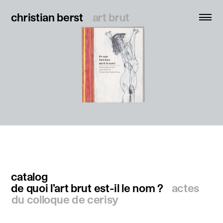
christian berst
christian berst
art brut
art brut
search
homepage
artists
exhibitions
news
publications
resources
catalog
de quoi l’art brut est-il le nom ?
actes
about
du colloque de cerisy
contact