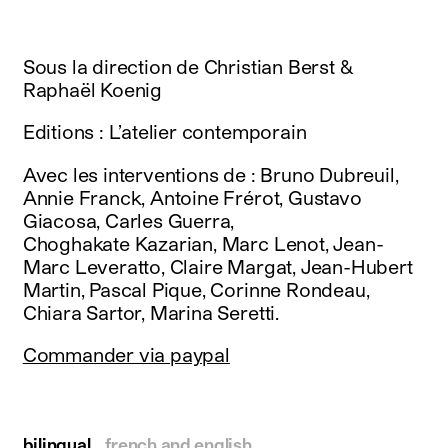
instagram
facebook
twitter
Sous la direction de Christian Berst &
linkedin
Raphaël Koenig
youtube
newsletter
Editions : L’atelier contemporain
français
english
Avec les interventions de : Bruno Dubreuil,
Annie Franck, Antoine Frérot, Gustavo
Giacosa, Carles Guerra,
Choghakate Kazarian, Marc Lenot, Jean-
Marc Leveratto, Claire Margat, Jean-Hubert
Martin, Pascal Pique, Corinne Rondeau,
Chiara Sartor, Marina Seretti.
Commander via paypal
bilingual
french and english