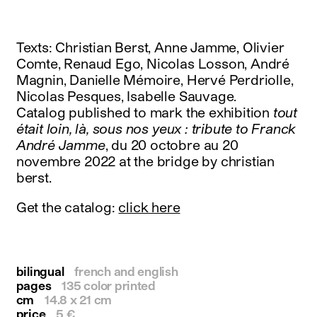
instagram
facebook
twitter
Texts: Christian Berst, Anne Jamme, Olivier
linkedin
Comte, Renaud Ego, Nicolas Losson, André
youtube
Magnin, Danielle Mémoire, Hervé Perdriolle,
newsletter
Nicolas Pesques, Isabelle Sauvage.
Catalog published to mark the exhibition
tout
français
english
était loin, là, sous nos yeux : tribute to Franck
André Jamme
, du 20 octobre au 20
novembre 2022 at the bridge by christian
berst.
Get the catalog:
click here
bilingual
french and english
pages
135 color printed
cm
14.8 x 21 cm
price
5 €