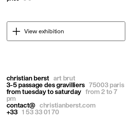
View exhibition
christian berst
art brut
3-5 passage des gravilliers
75003 paris
from tuesday to saturday
from 2 to 7
pm
contact@
christianberst.com
+33
1 53 33 01 70