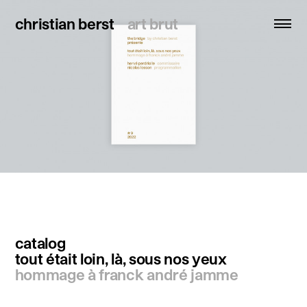
christian berst
christian berst
art brut
art brut
search
homepage
artists
exhibitions
news
publications
resources
catalog
tout était loin, là, sous nos yeux
about
hommage à franck andré jamme
contact