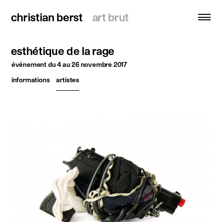
christian berst
christian berst
art brut
art brut
esthétique de la rage
recherche
événement
du 4 au 26 novembre 2017
informations
artistes
accueil
artistes
expositions
actualités
publications
ressources
à propos
contact