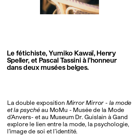
instagram
facebook
twitter
linkedin
youtube
newsletter
Le fétichiste, Yumiko Kawaï, Henry
français
english
Speller, et Pascal Tassini à l’honneur
dans deux musées belges.
La double exposition
Mirror Mirror - la mode
et la psyché
au MoMu - Musée de la Mode
d’Anvers- et au Museum Dr. Guislain à Gand
explore le lien entre la mode, la psychologie,
l’image de soi et l’identité.