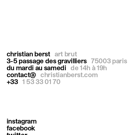
christian berst
art brut
3-5 passage des gravilliers
75003 paris
du mardi au samedi
de 14h à 19h
contact@
christianberst.com
+33
1 53 33 01 70
instagram
facebook
twitter