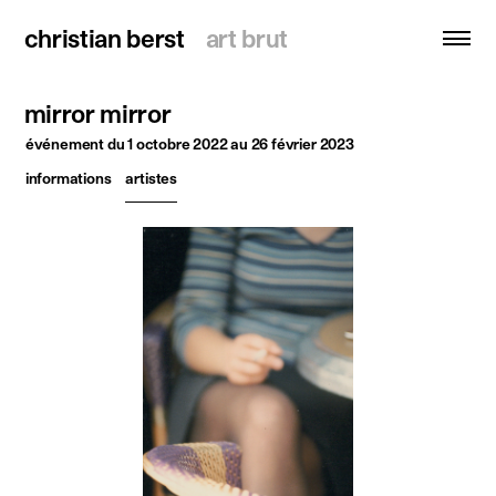
christian berst
christian berst
art brut
art brut
mirror mirror
recherche
événement
du 1 octobre 2022 au 26 février 2023
informations
artistes
accueil
artistes
expositions
actualités
publications
ressources
à propos
contact