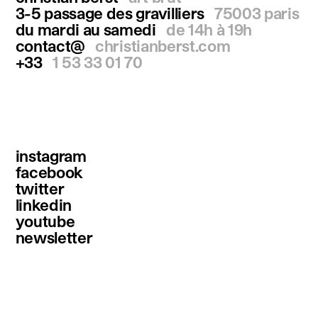
3-5 passage des gravilliers
75003 paris
du mardi au samedi
de 14h à 19h
contact@
christianberst.com
+33
1 53 33 01 70
instagram
facebook
twitter
linkedin
youtube
newsletter