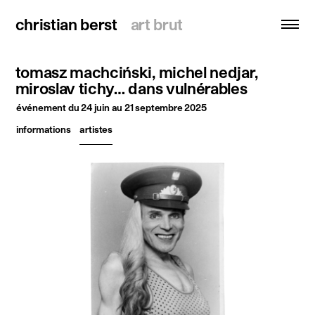
christian berst
christian berst
art brut
art brut
tomasz machciński, michel nedjar,
recherche
miroslav tichy… dans vulnérables
événement
du 24 juin au 21 septembre 2025
accueil
informations
artistes
artistes
expositions
actualités
publications
ressources
à propos
contact