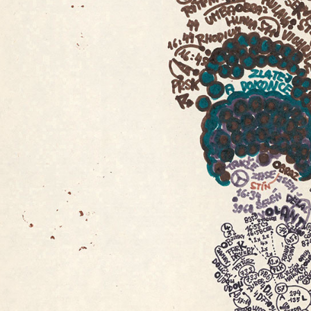
instagram
facebook
twitter
lin