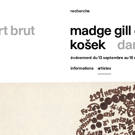
recherche
ccueil
rt brut
madge gill
tistes
košek
da
xpositions
événement
du 13 septembre au 1
tualités
informations
artistes
ublications
essources
 propos
ontact