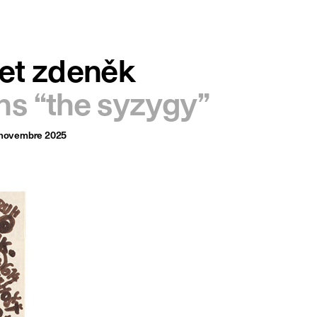
français
english
 et zdeněk
ns “the syzygy”
6 novembre 2025