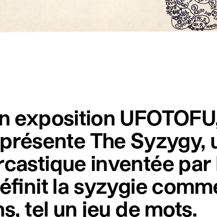
on exposition UFOTOFU, 
ésente The Syzygy, u
castique inventée par l
 définit la syzygie com
s, tel un jeu de mots.