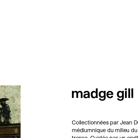
madge gill
Collectionnées par Jean Du
médiumnique du milieu du 
transe. Guidée par un eprit