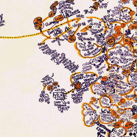
instagram
facebook
twitter
lin