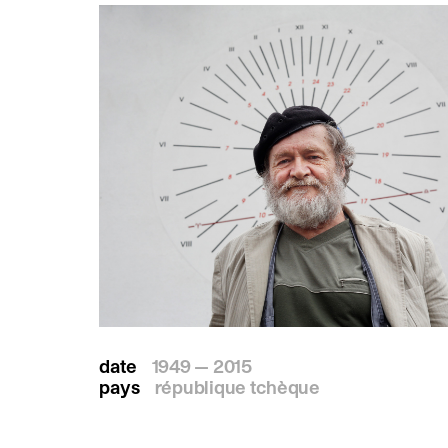
date
1949 — 2015
pays
république tchèque