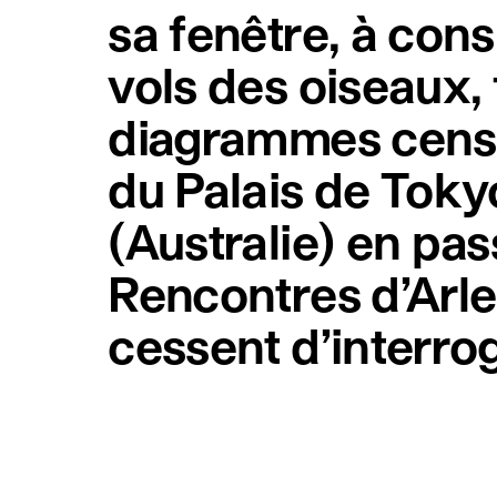
sa fenêtre, à con
vols des oiseaux, f
diagrammes censé
du Palais de Tok
(Australie) en pa
Rencontres d’Arle
cessent d’interro