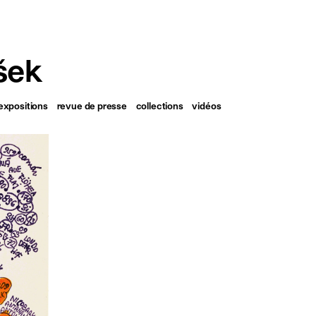
français
english
šek
expositions
revue de presse
collections
vidéos