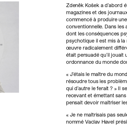
Zdeněk Košek a d’abord ét
magazines et des journaux 
commencé à produire une p
conventionnelle. Dans les 
dont les conséquences psy
psychotique il est mis à la
œuvre radicalement différ
était persuadé qu’il jouait
ordonnance du monde dont
« J’étais le maître du mond
résoudre tous les problèmes
qui d’autre le ferait ? » I
recevant et émettant sans 
pensait devoir maîtriser 
« Je ne maîtrisais pas seul
nommé Vaclav Havel présid