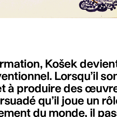
rmation, Košek devient
ventionnel. Lorsqu’il s
et à produire des œuvre
rsuadé qu’il joue un rô
ement du monde, il pas