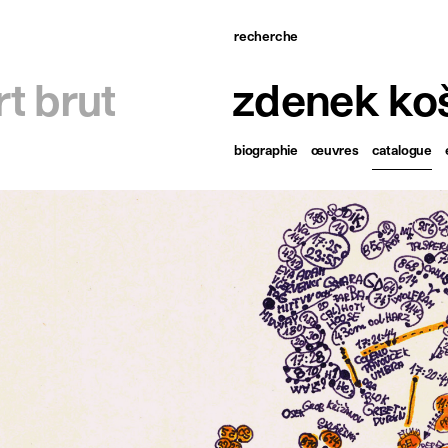
recherche
ccueil
rt brut
zdenek ko
tistes
biographie
œuvres
catalogue
xpositions
tualités
ublications
essources
 propos
ontact