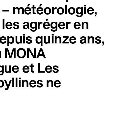
 – météorologie,
à les agréger en
epuis quinze ans,
 au MONA
gue et Les
byllines ne